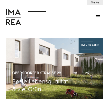
News

IM VERKAUF
OBERSDORFER STRASSE 29
Beste Lebensqualität
& viel Grün